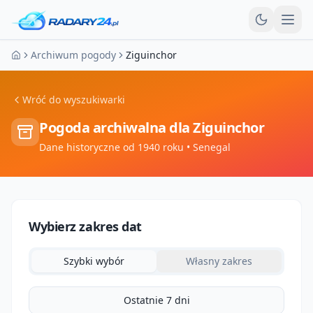
Otw
Archiwum pogody
Ziguinchor
Strona główna
Wróć do wyszukiwarki
Pogoda archiwalna dla
Ziguinchor
Dane historyczne od 1940 roku
• Senegal
Wybierz zakres dat
Szybki wybór
Własny zakres
Ostatnie 7 dni