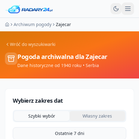
Otw
Archiwum pogody
Zajecar
Strona główna
Wróć do wyszukiwarki
Pogoda archiwalna dla
Zajecar
Dane historyczne od 1940 roku
• Serbia
Wybierz zakres dat
Szybki wybór
Własny zakres
Ostatnie 7 dni