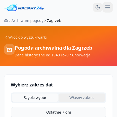
Otw
Archiwum pogody
Zagrzeb
Strona główna
Wróć do wyszukiwarki
Pogoda archiwalna dla
Zagrzeb
Dane historyczne od 1940 roku
• Chorwacja
Wybierz zakres dat
Szybki wybór
Własny zakres
Ostatnie 7 dni