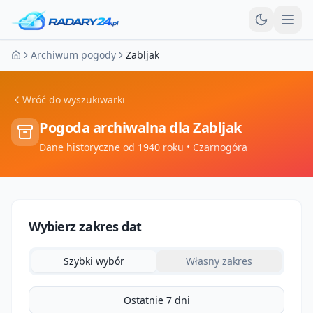
Otw
Archiwum pogody
Zabljak
Strona główna
Wróć do wyszukiwarki
Pogoda archiwalna dla
Zabljak
Dane historyczne od 1940 roku
• Czarnogóra
Wybierz zakres dat
Szybki wybór
Własny zakres
Ostatnie 7 dni