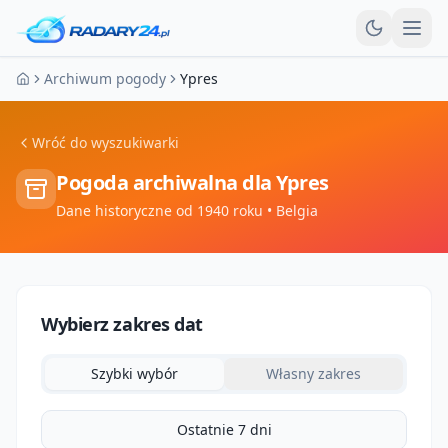
Otw
Archiwum pogody
Ypres
Strona główna
Wróć do wyszukiwarki
Pogoda archiwalna dla
Ypres
Dane historyczne od 1940 roku
• Belgia
Wybierz zakres dat
Szybki wybór
Własny zakres
Ostatnie 7 dni