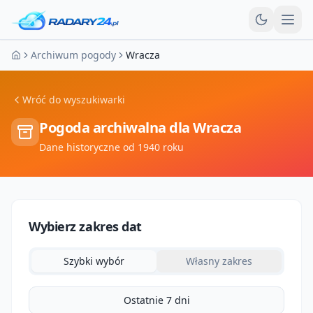
Otw
Archiwum pogody
Wracza
Strona główna
Wróć do wyszukiwarki
Pogoda archiwalna dla
Wracza
Dane historyczne od 1940 roku
Wybierz zakres dat
Szybki wybór
Własny zakres
Ostatnie 7 dni