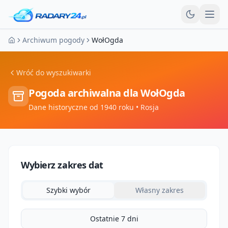
Otw
Archiwum pogody
WołOgda
Strona główna
Wróć do wyszukiwarki
Pogoda archiwalna dla
WołOgda
Dane historyczne od 1940 roku
• Rosja
Wybierz zakres dat
Szybki wybór
Własny zakres
Ostatnie 7 dni