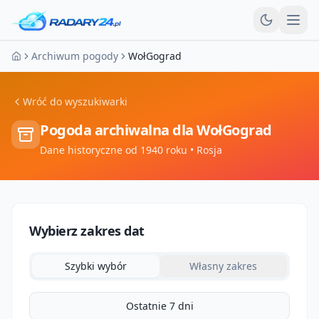
Otw
Archiwum pogody
WołGograd
Strona główna
Wróć do wyszukiwarki
Pogoda archiwalna dla
WołGograd
Dane historyczne od 1940 roku
• Rosja
Wybierz zakres dat
Szybki wybór
Własny zakres
Ostatnie 7 dni