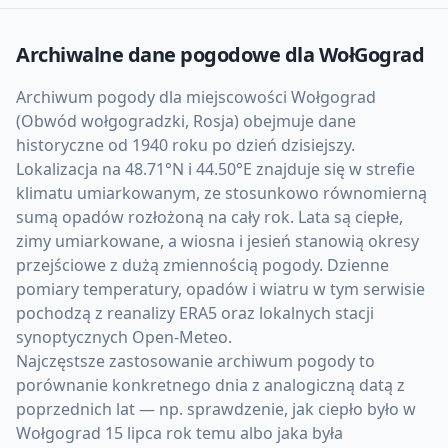
Archiwalne dane pogodowe dla
WołGograd
Archiwum pogody dla miejscowości Wołgograd
(Obwód wołgogradzki, Rosja) obejmuje dane
historyczne od 1940 roku po dzień dzisiejszy.
Lokalizacja na 48.71°N i 44.50°E znajduje się w strefie
klimatu umiarkowanym, ze stosunkowo równomierną
sumą opadów rozłożoną na cały rok. Lata są ciepłe,
zimy umiarkowane, a wiosna i jesień stanowią okresy
przejściowe z dużą zmiennością pogody. Dzienne
pomiary temperatury, opadów i wiatru w tym serwisie
pochodzą z reanalizy ERA5 oraz lokalnych stacji
synoptycznych Open-Meteo.
Najczęstsze zastosowanie archiwum pogody to
porównanie konkretnego dnia z analogiczną datą z
poprzednich lat — np. sprawdzenie, jak ciepło było w
Wołgograd 15 lipca rok temu albo jaka była