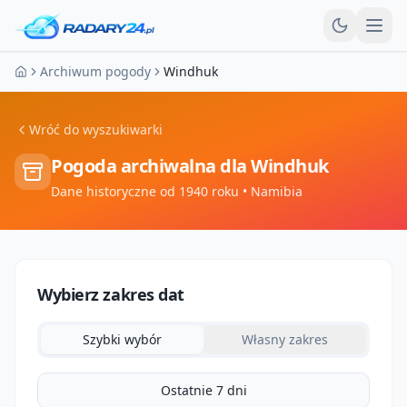
Otw
Archiwum pogody
Windhuk
Strona główna
Wróć do wyszukiwarki
Pogoda archiwalna dla
Windhuk
Dane historyczne od 1940 roku
• Namibia
Wybierz zakres dat
Szybki wybór
Własny zakres
Ostatnie 7 dni