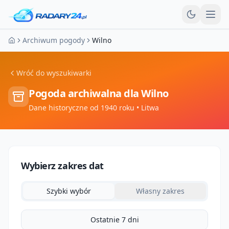
Otw
Archiwum pogody
Wilno
Strona główna
Wróć do wyszukiwarki
Pogoda archiwalna dla
Wilno
Dane historyczne od 1940 roku
• Litwa
Wybierz zakres dat
Szybki wybór
Własny zakres
Ostatnie 7 dni