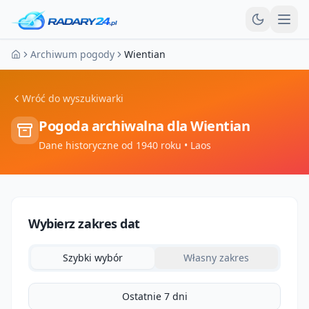
Otw
Archiwum pogody
Wientian
Strona główna
Wróć do wyszukiwarki
Pogoda archiwalna dla
Wientian
Dane historyczne od 1940 roku
• Laos
Wybierz zakres dat
Szybki wybór
Własny zakres
Ostatnie 7 dni