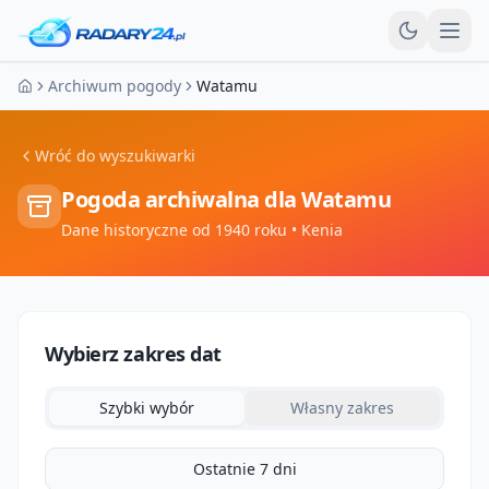
Otw
Archiwum pogody
Watamu
Strona główna
Wróć do wyszukiwarki
Pogoda archiwalna dla
Watamu
Dane historyczne od 1940 roku
• Kenia
Wybierz zakres dat
Szybki wybór
Własny zakres
Ostatnie 7 dni