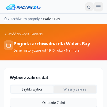
Otw
Archiwum pogody
Walvis Bay
Strona główna
Wróć do wyszukiwarki
Pogoda archiwalna dla
Walvis Bay
Dane historyczne od 1940 roku
• Namibia
Wybierz zakres dat
Szybki wybór
Własny zakres
Ostatnie 7 dni