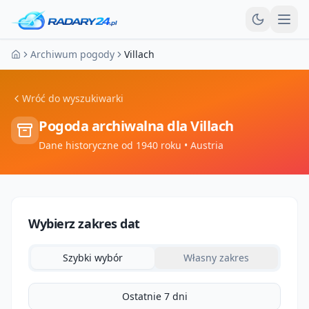
Otw
Archiwum pogody
Villach
Strona główna
Wróć do wyszukiwarki
Pogoda archiwalna dla
Villach
Dane historyczne od 1940 roku
• Austria
Wybierz zakres dat
Szybki wybór
Własny zakres
Ostatnie 7 dni