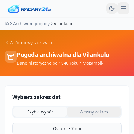
Otw
Archiwum pogody
Vilankulo
Strona główna
Wróć do wyszukiwarki
Pogoda archiwalna dla
Vilankulo
Dane historyczne od 1940 roku
• Mozambik
Wybierz zakres dat
Szybki wybór
Własny zakres
Ostatnie 7 dni