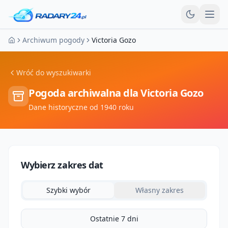
Otw
Archiwum pogody
Victoria Gozo
Strona główna
Wróć do wyszukiwarki
Pogoda archiwalna dla
Victoria Gozo
Dane historyczne od 1940 roku
Wybierz zakres dat
Szybki wybór
Własny zakres
Ostatnie 7 dni