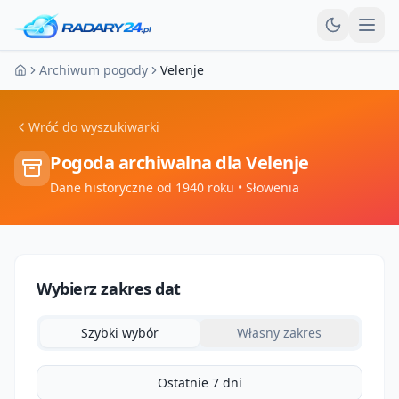
Otw
Archiwum pogody
Velenje
Strona główna
Wróć do wyszukiwarki
Pogoda archiwalna dla
Velenje
Dane historyczne od 1940 roku
• Słowenia
Wybierz zakres dat
Szybki wybór
Własny zakres
Ostatnie 7 dni