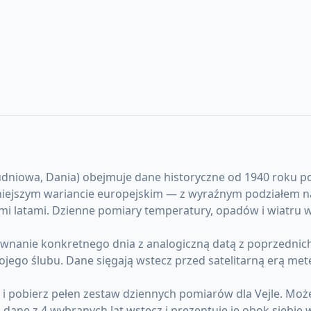
niowa, Dania) obejmuje dane historyczne od 1940 roku po dz
dniejszym wariancie europejskim — z wyraźnym podziałem n
ugimi latami. Dzienne pomiary temperatury, opadów i wiatru
anie konkretnego dnia z analogiczną datą z poprzednich la
ojego ślubu. Dane sięgają wstecz przed satelitarną erą me
 i pobierz pełen zestaw dziennych pomiarów dla Vejle. Mo
ane z 4 wybranych lat wstecz i prezentuje je obok siebie 