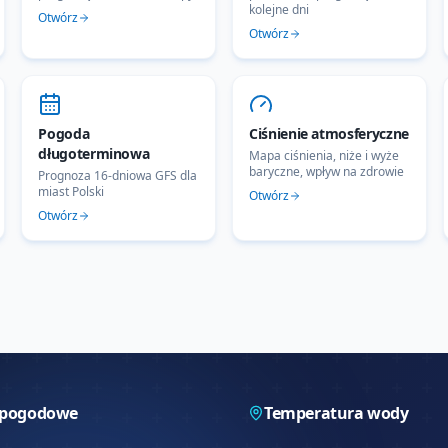
kolejne dni
Otwórz
Otwórz
Pogoda
Ciśnienie atmosferyczne
długoterminowa
Mapa ciśnienia, niże i wyże
baryczne, wpływ na zdrowie
Prognoza 16-dniowa GFS dla
miast Polski
Otwórz
Otwórz
 pogodowe
Temperatura wody