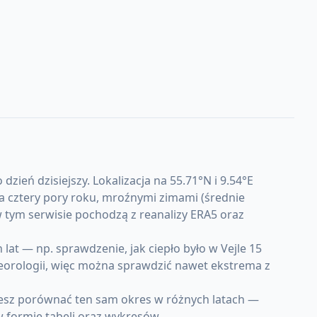
ień dzisiejszy. Lokalizacja na 55.71°N i 9.54°E
a cztery pory roku, mroźnymi zimami (średnie
 w tym serwisie pochodzą z reanalizy ERA5 oraz
t — np. sprawdzenie, jak ciepło było w Vejle 15
teorologii, więc można sprawdzić nawet ekstrema z
żesz porównać ten sam okres w różnych latach —
w formie tabeli oraz wykresów.