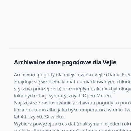
Archiwalne dane pogodowe dla
Vejle
Archiwum pogody dla miejscowości Vejle (Dania Połud
znajduje się w strefie klimatu umiarkowanym, chło
stycznia poniżej zera) oraz ciepłymi, ale niezbyt dł
lokalnych stacji synoptycznych Open-Meteo.
Najczęstsze zastosowanie archiwum pogody to porówn
lipca rok temu albo jaka była temperatura w dniu Tw
lat 40. czy 50. XX wieku.
Wybierz powyżej zakres dat (maksymalnie jeden rok)
funkcja "Porównanie roczne" automatycznie pobiera d