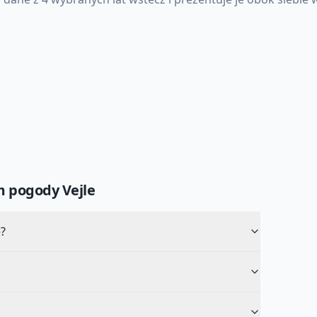
um pogody
Vejle
?