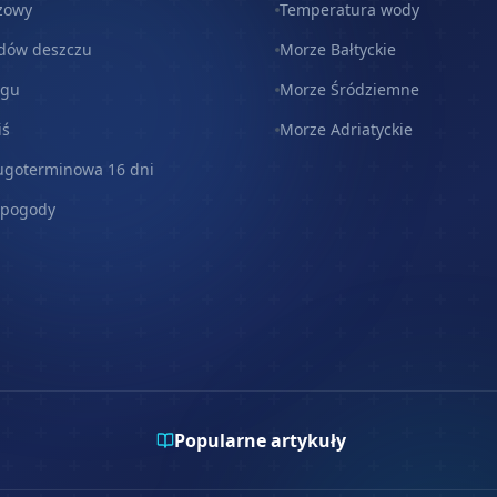
zowy
Temperatura wody
dów deszczu
Morze Bałtyckie
egu
Morze Śródziemne
iś
Morze Adriatyckie
ugoterminowa 16 dni
 pogody
Popularne artykuły