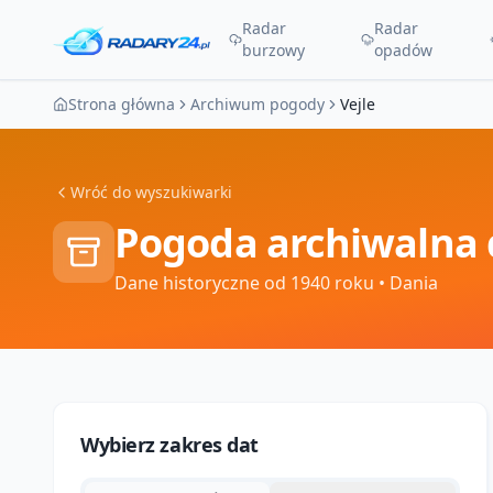
Radar
Radar
burzowy
opadów
Strona główna
Archiwum pogody
Vejle
Wróć do wyszukiwarki
Pogoda archiwalna 
Dane historyczne od 1940 roku
• Dania
Wybierz zakres dat