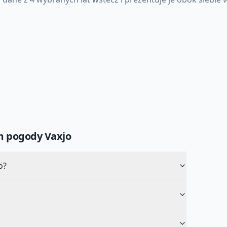
um pogody
Vaxjo
ö?