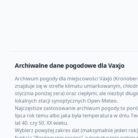
Archiwalne dane pogodowe dla
Vaxjo
Archiwum pogody dla miejscowości Växjö (Kronoberg, 
znajduje się w strefie klimatu umiarkowanym, chło
stycznia poniżej zera) oraz ciepłymi, ale niezbyt dł
lokalnych stacji synoptycznych Open-Meteo.
Najczęstsze zastosowanie archiwum pogody to porówn
lipca rok temu albo jaka była temperatura w dniu Tw
lat 40. czy 50. XX wieku.
Wybierz powyżej zakres dat (maksymalnie jeden rok
funkcja "Porównanie roczne" automatycznie pobiera d