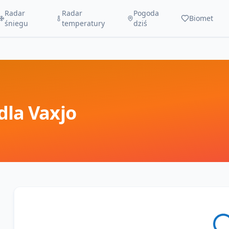
Radar
Radar
Pogoda
Biomet
śniegu
temperatury
dziś
dla
Vaxjo