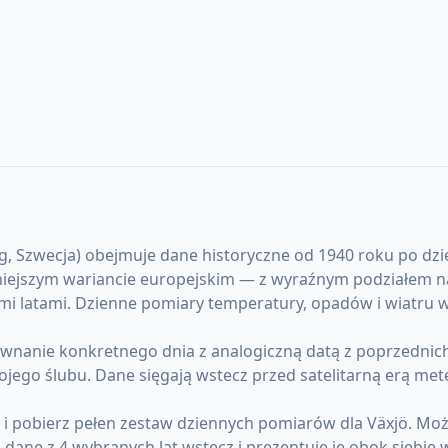
Szwecja) obejmuje dane historyczne od 1940 roku po dzień d
dniejszym wariancie europejskim — z wyraźnym podziałem n
ugimi latami. Dzienne pomiary temperatury, opadów i wiatru
anie konkretnego dnia z analogiczną datą z poprzednich l
ojego ślubu. Dane sięgają wstecz przed satelitarną erą me
) i pobierz pełen zestaw dziennych pomiarów dla Växjö. M
ane z 4 wybranych lat wstecz i prezentuje je obok siebie 