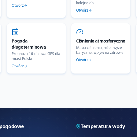
kolejne dni
Otwórz
Otwórz
Pogoda
Ciśnienie atmosferyczne
długoterminowa
Mapa ciśnienia, niże i wyże
baryczne, wpływ na zdrowie
Prognoza 16-dniowa GFS dla
miast Polski
Otwórz
Otwórz
 pogodowe
Temperatura wody