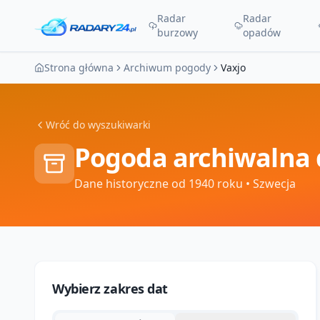
Radar
Radar
burzowy
opadów
Strona główna
Archiwum pogody
Vaxjo
Wróć do wyszukiwarki
Pogoda archiwalna 
Dane historyczne od 1940 roku
• Szwecja
Wybierz zakres dat