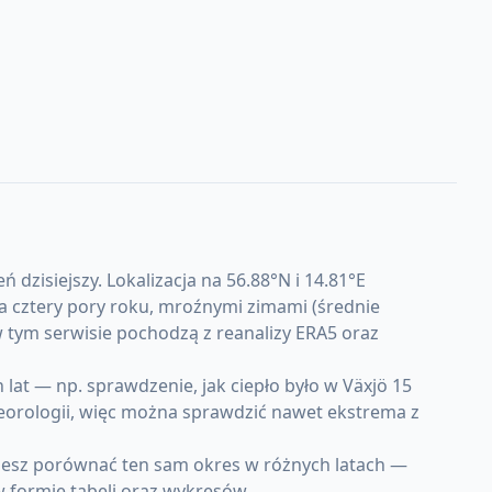
zisiejszy. Lokalizacja na 56.88°N i 14.81°E
a cztery pory roku, mroźnymi zimami (średnie
 w tym serwisie pochodzą z reanalizy ERA5 oraz
at — np. sprawdzenie, jak ciepło było w Växjö 15
teorologii, więc można sprawdzić nawet ekstrema z
ożesz porównać ten sam okres w różnych latach —
w formie tabeli oraz wykresów.