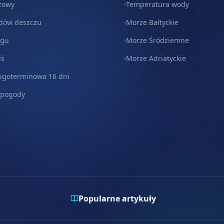
zowy
Temperatura wody
dów deszczu
Morze Bałtyckie
egu
Morze Śródziemne
iś
Morze Adriatyckie
ugoterminowa 16 dni
 pogody
Popularne artykuły