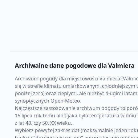
Archiwalne dane pogodowe dla
Valmiera
Archiwum pogody dla miejscowości Valmiera (Valmiera
się w strefie klimatu umiarkowanym, chłodniejszym 
poniżej zera) oraz ciepłymi, ale niezbyt długimi lat
synoptycznych Open-Meteo.
Najczęstsze zastosowanie archiwum pogody to porówn
15 lipca rok temu albo jaka była temperatura w dni
z lat 40. czy 50. XX wieku.
Wybierz powyżej zakres dat (maksymalnie jeden rok
funkcja "Porównanie roczne" automatycznie pobiera d