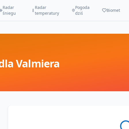
Radar
Radar
Pogoda
Biomet
śniegu
temperatury
dziś
dla
Valmiera