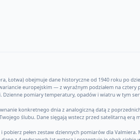
, Łotwa) obejmuje dane historyczne od 1940 roku po dzień d
wariancie europejskim — z wyraźnym podziałem na cztery p
ami. Dzienne pomiary temperatury, opadów i wiatru w tym ser
anie konkretnego dnia z analogiczną datą z poprzednich l
u Twojego ślubu. Dane sięgają wstecz przed satelitarną erą
) i pobierz pełen zestaw dziennych pomiarów dla Valmiera
ane z 4 wybranych lat wstecz i prezentuje je obok siebie 