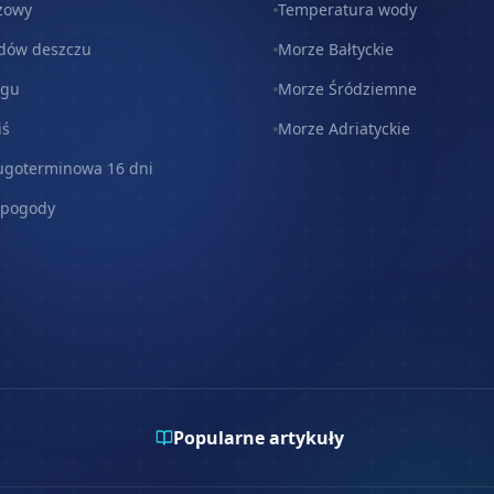
zowy
Temperatura wody
dów deszczu
Morze Bałtyckie
egu
Morze Śródziemne
iś
Morze Adriatyckie
ugoterminowa 16 dni
 pogody
Popularne artykuły