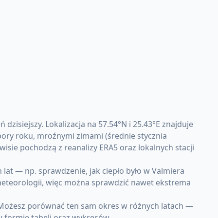
zisiejszy. Lokalizacja na 57.54°N i 25.43°E znajduje
ory roku, mroźnymi zimami (średnie stycznia
wisie pochodzą z reanalizy ERA5 oraz lokalnych stacji
at — np. sprawdzenie, jak ciepło było w Valmiera
 meteorologii, więc można sprawdzić nawet ekstrema
. Możesz porównać ten sam okres w różnych latach —
w formie tabeli oraz wykresów.