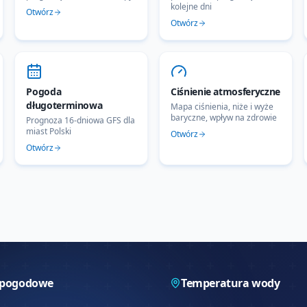
kolejne dni
Otwórz
Otwórz
Pogoda
Ciśnienie atmosferyczne
długoterminowa
Mapa ciśnienia, niże i wyże
baryczne, wpływ na zdrowie
Prognoza 16-dniowa GFS dla
miast Polski
Otwórz
Otwórz
 pogodowe
Temperatura wody