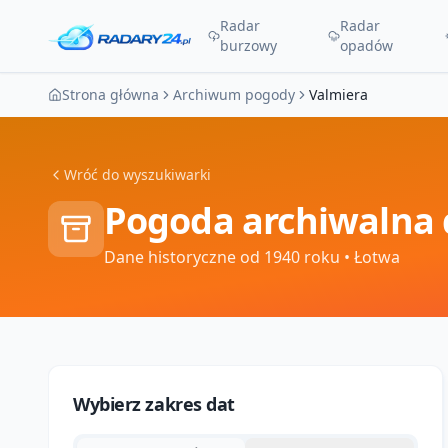
Radar
Radar
burzowy
opadów
Strona główna
Archiwum pogody
Valmiera
Wróć do wyszukiwarki
Pogoda archiwalna 
Dane historyczne od 1940 roku
• Łotwa
Wybierz zakres dat