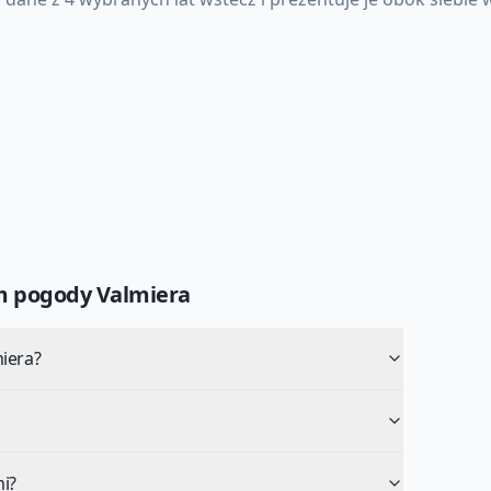
um pogody
Valmiera
iera?
i?