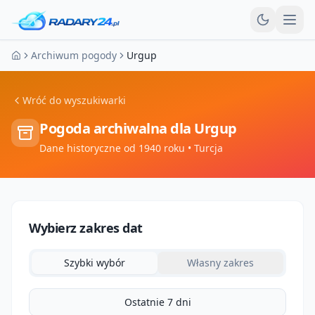
Otw
Archiwum pogody
Urgup
Strona główna
Wróć do wyszukiwarki
Pogoda archiwalna dla
Urgup
Dane historyczne od 1940 roku
• Turcja
Wybierz zakres dat
Szybki wybór
Własny zakres
Ostatnie 7 dni