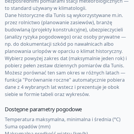
bezpośrednimi pomiarami stacji meteorologicznych —
to standard używany w klimatologii.
Dane historyczne dla Tunis są wykorzystywane m.in.
przez rolnictwo (planowanie zasiewów), branżę
budowlaną (projekty konstrukcyjne), ubezpieczycieli
(analizy ryzyka pogodowego) oraz osoby prywatne —
np. do dokumentacji szkód po nawałnicach albo
planowania urlopów w oparciu o klimat historyczny.
Wybierz powyżej zakres dat (maksymalnie jeden rok) i
pobierz pełen zestaw dziennych pomiarów dla Tunis.
Możesz porównać ten sam okres w różnych latach —
funkcja "Porównanie roczne" automatycznie pobiera
dane z 4 wybranych lat wstecz i prezentuje je obok
siebie w formie tabeli oraz wykresów.
Dostępne parametry pogodowe
Temperatura maksymalna, minimalna i średnia (°C)
Suma opadów (mm)
Maksymalna prędkość wiatru (km/h)