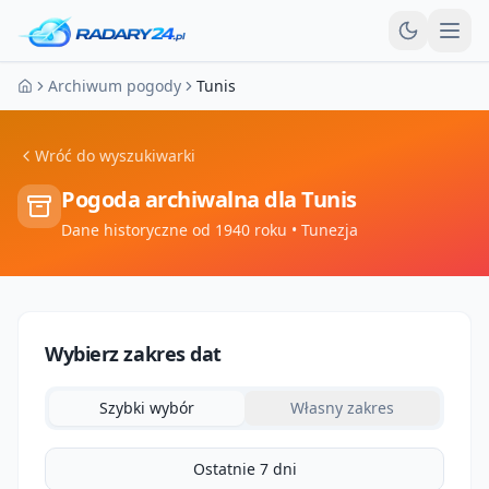
Otw
Archiwum pogody
Tunis
Strona główna
Wróć do wyszukiwarki
Pogoda archiwalna dla
Tunis
Dane historyczne od 1940 roku
• Tunezja
Wybierz zakres dat
Szybki wybór
Własny zakres
Ostatnie 7 dni