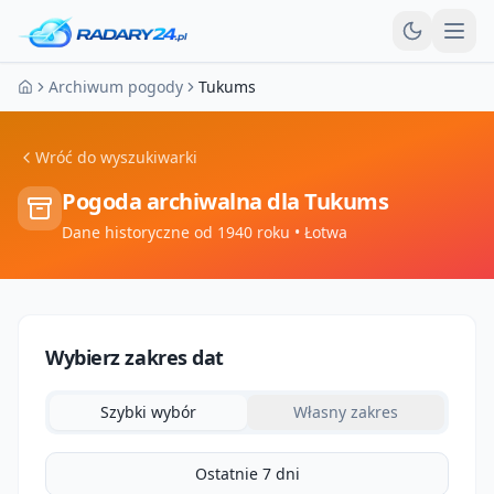
Otw
Archiwum pogody
Tukums
Strona główna
Wróć do wyszukiwarki
Pogoda archiwalna dla
Tukums
Dane historyczne od 1940 roku
• Łotwa
Wybierz zakres dat
Szybki wybór
Własny zakres
Ostatnie 7 dni