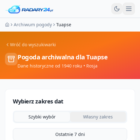
Otw
Archiwum pogody
Tuapse
Strona główna
Wróć do wyszukiwarki
Pogoda archiwalna dla
Tuapse
Dane historyczne od 1940 roku
• Rosja
Wybierz zakres dat
Szybki wybór
Własny zakres
Ostatnie 7 dni