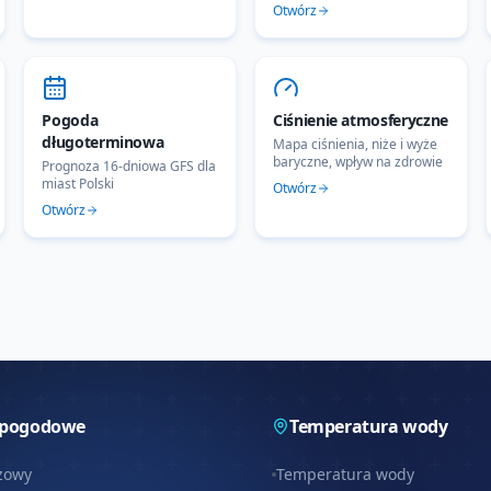
Otwórz
Pogoda
Ciśnienie atmosferyczne
długoterminowa
Mapa ciśnienia, niże i wyże
baryczne, wpływ na zdrowie
Prognoza 16-dniowa GFS dla
miast Polski
Otwórz
Otwórz
 pogodowe
Temperatura wody
zowy
Temperatura wody