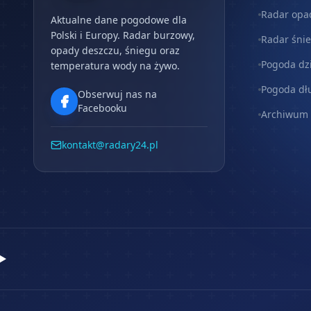
Radar opa
Aktualne dane pogodowe dla
Polski i Europy. Radar burzowy,
Radar śni
opady deszczu, śniegu oraz
Pogoda dz
temperatura wody na żywo.
Pogoda dł
Obserwuj nas na
Facebooku
Archiwum
kontakt@radary24.pl