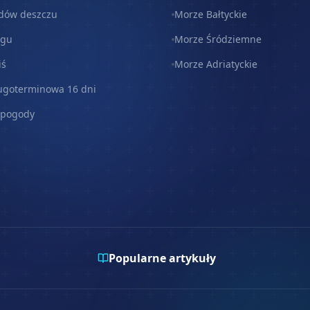
dów deszczu
Morze Bałtyckie
egu
Morze Śródziemne
iś
Morze Adriatyckie
ugoterminowa 16 dni
 pogody
Popularne artykuły