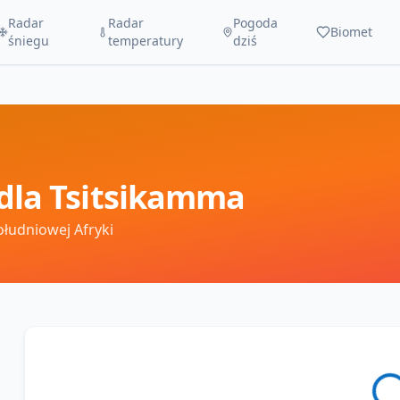
Radar
Radar
Pogoda
Biomet
śniegu
temperatury
dziś
dla
Tsitsikamma
ołudniowej Afryki