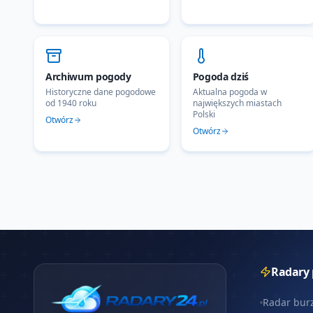
Archiwum pogody
Pogoda dziś
Historyczne dane pogodowe
Aktualna pogoda w
od 1940 roku
największych miastach
Polski
Otwórz
Otwórz
Radary
Radar bur