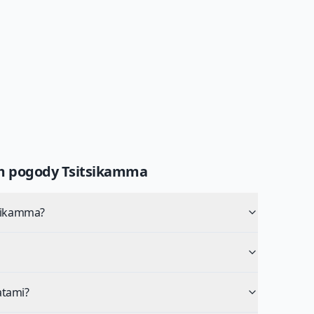
um pogody
Tsitsikamma
tsikamma?
atami?