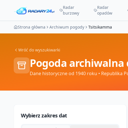
Radar
Radar
burzowy
opadów
Strona główna
Archiwum pogody
Tsitsikamma
Wróć do wyszukiwarki
Pogoda archiwalna 
Dane historyczne od 1940 roku
• Republika P
Wybierz zakres dat