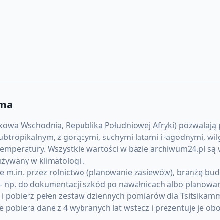
mma
kowa Wschodnia, Republika Południowej Afryki) pozwalają p
 subtropikalnym, z gorącymi, suchymi latami i łagodnymi, 
temperatury. Wszystkie wartości w bazie archiwum24.pl są 
żywany w klimatologii.
 m.in. przez rolnictwo (planowanie zasiewów), branżę budo
 np. do dokumentacji szkód po nawałnicach albo planowani
) i pobierz pełen zestaw dziennych pomiarów dla Tsitsika
pobiera dane z 4 wybranych lat wstecz i prezentuje je obo