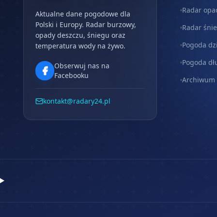
Radar opa
Aktualne dane pogodowe dla
Polski i Europy. Radar burzowy,
Radar śni
opady deszczu, śniegu oraz
Pogoda dz
temperatura wody na żywo.
Pogoda dł
Obserwuj nas na
Facebooku
Archiwum
kontakt@radary24.pl