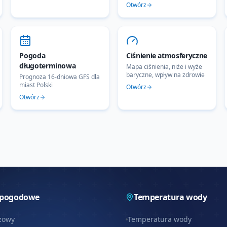
Otwórz
Pogoda
Ciśnienie atmosferyczne
długoterminowa
Mapa ciśnienia, niże i wyże
baryczne, wpływ na zdrowie
Prognoza 16-dniowa GFS dla
miast Polski
Otwórz
Otwórz
 pogodowe
Temperatura wody
zowy
Temperatura wody