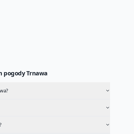
um pogody
Trnawa
awa?
?