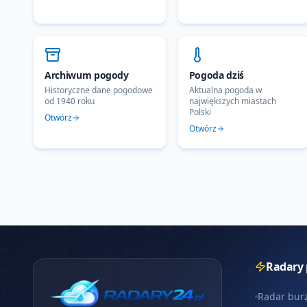
Archiwum pogody
Pogoda dziś
Historyczne dane pogodowe
Aktualna pogoda w
od 1940 roku
największych miastach
Polski
Otwórz
Otwórz
Radary
Radar bur