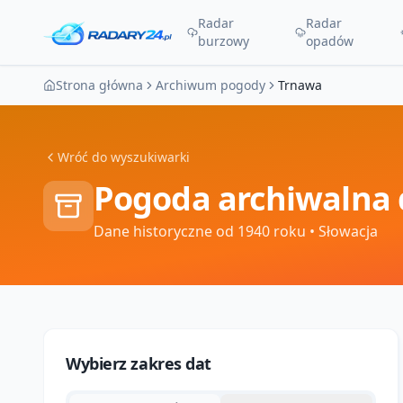
Radar
Radar
burzowy
opadów
Strona główna
Archiwum pogody
Trnawa
Wróć do wyszukiwarki
Pogoda archiwalna 
Dane historyczne od 1940 roku
• Słowacja
Wybierz zakres dat