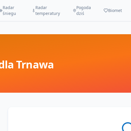
Radar
Radar
Pogoda
Biomet
śniegu
temperatury
dziś
dla
Trnawa