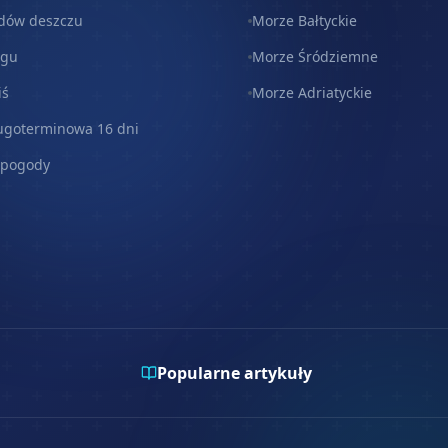
dów deszczu
Morze Bałtyckie
egu
Morze Śródziemne
iś
Morze Adriatyckie
ugoterminowa 16 dni
 pogody
Popularne artykuły