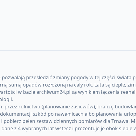
 pozwalają prześledzić zmiany pogody w tej części świata pr
sumą opadów rozłożoną na cały rok. Lata są ciepłe, zimy
artości w bazie archiwum24.pl są wynikiem łączenia reanal
logii.
 przez rolnictwo (planowanie zasiewów), branżę budowlaną 
okumentacji szkód po nawałnicach albo planowania urlopó
) i pobierz pełen zestaw dziennych pomiarów dla Trnawa. 
ane z 4 wybranych lat wstecz i prezentuje je obok siebie 