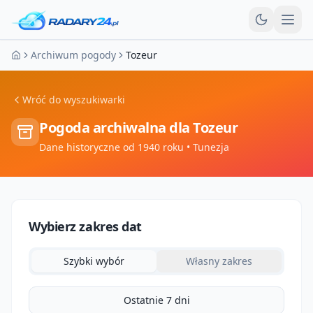
Otw
Archiwum pogody
Tozeur
Strona główna
Wróć do wyszukiwarki
Pogoda archiwalna dla
Tozeur
Dane historyczne od 1940 roku
• Tunezja
Wybierz zakres dat
Szybki wybór
Własny zakres
Ostatnie 7 dni