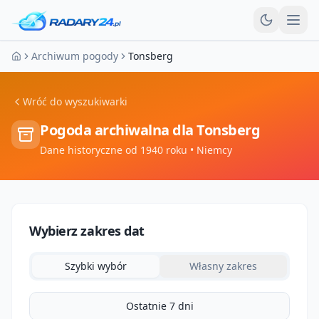
Otw
Archiwum pogody
Tonsberg
Strona główna
Wróć do wyszukiwarki
Pogoda archiwalna dla
Tonsberg
Dane historyczne od 1940 roku
• Niemcy
Wybierz zakres dat
Szybki wybór
Własny zakres
Ostatnie 7 dni