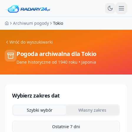
Otw
Archiwum pogody
Tokio
Strona główna
Wróć do wyszukiwarki
Pogoda archiwalna dla
Tokio
Dane historyczne od 1940 roku
• Japonia
Wybierz zakres dat
Szybki wybór
Własny zakres
Ostatnie 7 dni