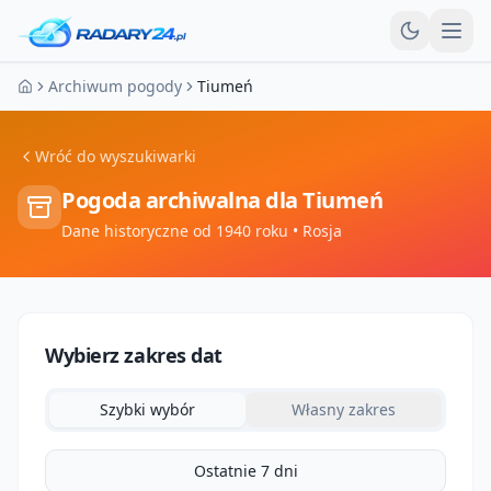
Otw
Archiwum pogody
Tiumeń
Strona główna
Wróć do wyszukiwarki
Pogoda archiwalna dla
Tiumeń
Dane historyczne od 1940 roku
• Rosja
Wybierz zakres dat
Szybki wybór
Własny zakres
Ostatnie 7 dni