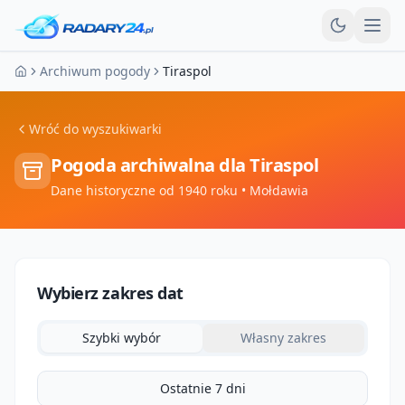
Otw
Archiwum pogody
Tiraspol
Strona główna
Wróć do wyszukiwarki
Pogoda archiwalna dla
Tiraspol
Dane historyczne od 1940 roku
• Mołdawia
Wybierz zakres dat
Szybki wybór
Własny zakres
Ostatnie 7 dni