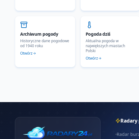
Archiwum pogody
Pogoda dziś
Historyczne dane pogodowe
Aktualna pogoda w
od 1940 roku
największych miastach
Polski
Otwórz
Otwórz
Radary
Radar bur