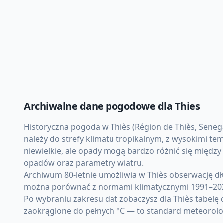
Archiwalne dane pogodowe dla
Thies
Historyczna pogoda w Thiès (Région de Thiès, Senegal
należy do strefy klimatu tropikalnym, z wysokimi t
niewielkie, ale opady mogą bardzo różnić się międz
opadów oraz parametry wiatru.
Archiwum 80-letnie umożliwia w Thiès obserwację d
można porównać z normami klimatycznymi 1991–20
Po wybraniu zakresu dat zobaczysz dla Thiès tabelę
zaokrąglone do pełnych °C — to standard meteorolo