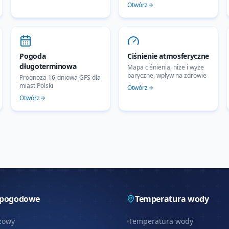
Otwórz
Pogoda
Ciśnienie atmosferyczne
długoterminowa
Mapa ciśnienia, niże i wyże
baryczne, wpływ na zdrowie
Prognoza 16-dniowa GFS dla
miast Polski
Otwórz
Otwórz
 pogodowe
Temperatura wody
zowy
Temperatura wody