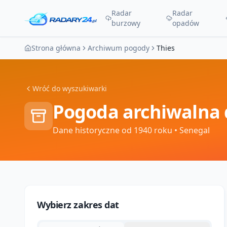
Radar
Radar
burzowy
opadów
Strona główna
Archiwum pogody
Thies
Wróć do wyszukiwarki
Pogoda archiwalna 
Dane historyczne od 1940 roku
• Senegal
Wybierz zakres dat