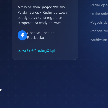
Radar opa
Aktualne dane pogodowe dla
Polski i Europy. Radar burzowy,
Radar śni
opady deszczu, śniegu oraz
Pogoda dz
temperatura wody na żywo.
Pogoda dł
Obserwuj nas na
Facebooku
Archiwum
kontakt@radary24.pl