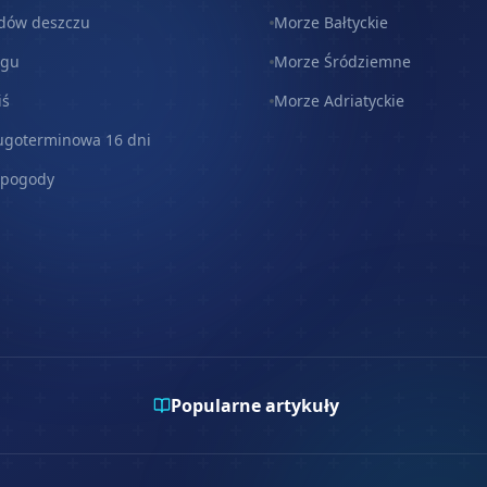
dów deszczu
Morze Bałtyckie
egu
Morze Śródziemne
iś
Morze Adriatyckie
ugoterminowa 16 dni
 pogody
Popularne artykuły