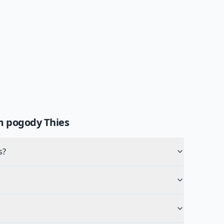
um pogody
Thies
s?