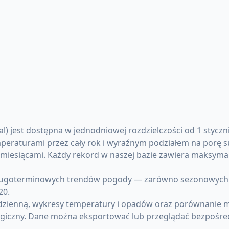
) jest dostępna w jednodniowej rozdzielczości od 1 styczni
emperaturami przez cały rok i wyraźnym podziałem na porę
y miesiącami. Każdy rekord w naszej bazie zawiera maksym
ługoterminowych trendów pogody — zarówno sezonowych ano
20.
 dzienną, wykresy temperatury i opadów oraz porównanie m
giczny. Dane można eksportować lub przeglądać bezpośre