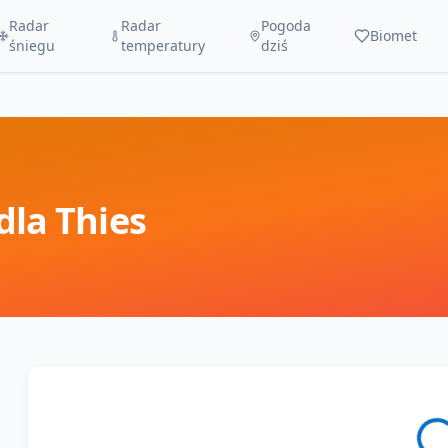
Radar
Radar
Pogoda
Biomet
śniegu
temperatury
dziś
dla
Thies