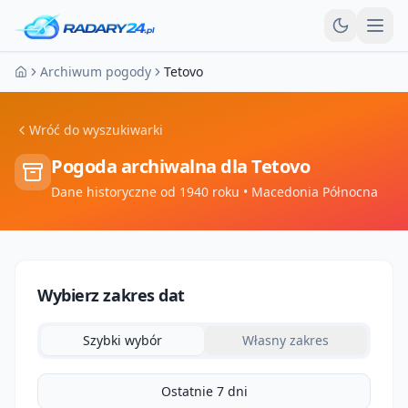
Otw
Archiwum pogody
Tetovo
Strona główna
Wróć do wyszukiwarki
Pogoda archiwalna dla
Tetovo
Dane historyczne od 1940 roku
• Macedonia Północna
Wybierz zakres dat
Szybki wybór
Własny zakres
Ostatnie 7 dni