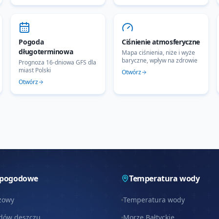
Pogoda
Ciśnienie atmosferyczne
długoterminowa
Mapa ciśnienia, niże i wyże
baryczne, wpływ na zdrowie
Prognoza 16-dniowa GFS dla
miast Polski
Otwórz
Otwórz
 pogodowe
Temperatura wody
zowy
Temperatura wody
dów deszczu
Morze Bałtyckie