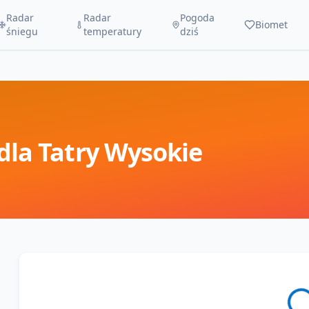
Radar
Radar
Pogoda
Biomet
śniegu
temperatury
dziś
dla
Tatry Wysokie