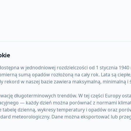
okie
ostępna w jednodniowej rozdzielczości od 1 stycznia 1940 r
ierną sumą opadów rozłożoną na cały rok. Lata są ciepłe,
dy rekord w naszej bazie zawiera maksymalną, minimalną 
rwację długoterminowych trendów. W tej części Europy ost
acyjnego — każdy dzień można porównać z normami klima
e tabelę dzienną, wykresy temperatury i opadów oraz poró
ndard meteorologiczny. Dane można eksportować lub przeg