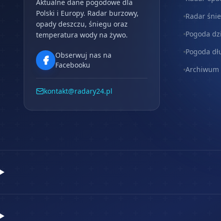
Aktualne dane pogodowe dla
Polski i Europy. Radar burzowy,
Radar śni
opady deszczu, śniegu oraz
Pogoda dz
temperatura wody na żywo.
Pogoda dł
Obserwuj nas na
Facebooku
Archiwum
kontakt@radary24.pl