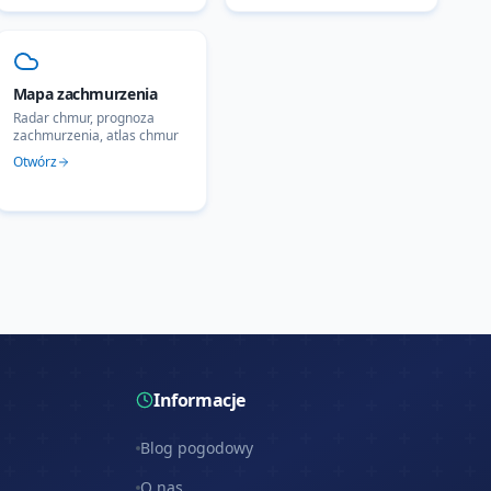
Mapa zachmurzenia
Radar chmur, prognoza
zachmurzenia, atlas chmur
Otwórz
Informacje
Blog pogodowy
O nas