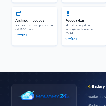
Archiwum pogody
Pogoda dziś
Historyczne dane pogodowe
Aktualna pogoda w
od 1940 roku
największych miastach
Polski
Otwórz
Otwórz
Radary
Radar bur
Radar opa