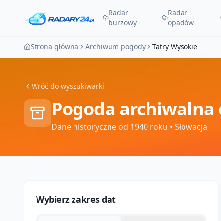
Radar
Radar
burzowy
opadów
Strona główna
Archiwum pogody
Tatry Wysokie
Wróć do wyszukiwarki
Pogoda archiwalna 
Dane historyczne od 1940 roku
• Słowacja
Wybierz zakres dat