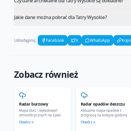
Czy dane archiwalne dla Tatry Wysokie są dokładne?
Jakie dane można pobrać dla Tatry Wysokie?
Udostępnij:
Facebook
X
WhatsApp
Kopi
Zobacz również
Radar burzowy
Radar opadów deszczu
Mapa burz i wyładowań
Aktualna mapa opadów z
atmosferycznych na żywo
prognozą na kolejne godziny
Otwórz
Otwórz