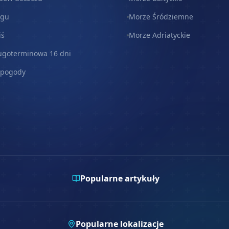
egu
Morze Śródziemne
iś
Morze Adriatyckie
ugoterminowa 16 dni
 pogody
Popularne artykuły
Popularne lokalizacje