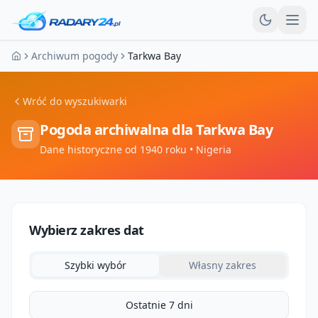
Otw
Archiwum pogody
Tarkwa Bay
Strona główna
Wróć do wyszukiwarki
Pogoda archiwalna dla
Tarkwa Bay
Dane historyczne od 1940 roku
• Nigeria
Wybierz zakres dat
Szybki wybór
Własny zakres
Ostatnie 7 dni