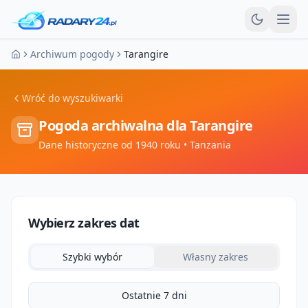
Otw
Archiwum pogody
Tarangire
Strona główna
Wróć do wyszukiwarki
Pogoda archiwalna dla
Tarangire
Dane historyczne od 1940 roku
• Tanzania
Wybierz zakres dat
Szybki wybór
Własny zakres
Ostatnie 7 dni