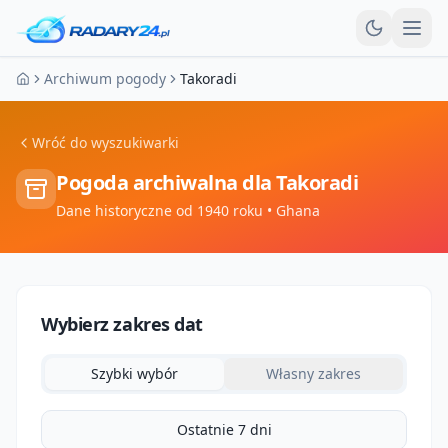
Otw
Archiwum pogody
Takoradi
Strona główna
Wróć do wyszukiwarki
Pogoda archiwalna dla
Takoradi
Dane historyczne od 1940 roku
• Ghana
Wybierz zakres dat
Szybki wybór
Własny zakres
Ostatnie 7 dni