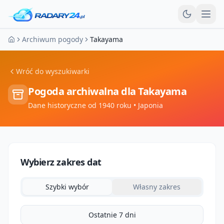
Otw
Archiwum pogody
Takayama
Strona główna
Wróć do wyszukiwarki
Pogoda archiwalna dla
Takayama
Dane historyczne od 1940 roku
• Japonia
Wybierz zakres dat
Szybki wybór
Własny zakres
Ostatnie 7 dni