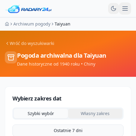
Otw
Archiwum pogody
Taiyuan
Strona główna
Wróć do wyszukiwarki
Pogoda archiwalna dla
Taiyuan
Dane historyczne od 1940 roku
• Chiny
Wybierz zakres dat
Szybki wybór
Własny zakres
Ostatnie 7 dni