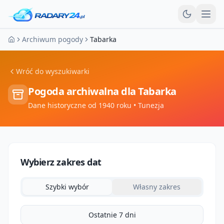
Otw
Archiwum pogody
Tabarka
Strona główna
Wróć do wyszukiwarki
Pogoda archiwalna dla
Tabarka
Dane historyczne od 1940 roku
• Tunezja
Wybierz zakres dat
Szybki wybór
Własny zakres
Ostatnie 7 dni