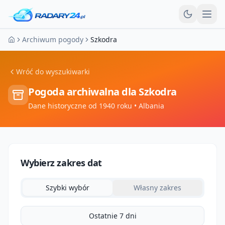
Otw
Archiwum pogody
Szkodra
Strona główna
Wróć do wyszukiwarki
Pogoda archiwalna dla
Szkodra
Dane historyczne od 1940 roku
• Albania
Wybierz zakres dat
Szybki wybór
Własny zakres
Ostatnie 7 dni