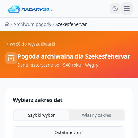
Otw
Archiwum pogody
Szekesfehervar
Strona główna
Wróć do wyszukiwarki
Pogoda archiwalna dla
Szekesfehervar
Dane historyczne od 1940 roku
• Węgry
Wybierz zakres dat
Szybki wybór
Własny zakres
Ostatnie 7 dni