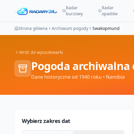
Radar
Radar
burzowy
opadów
Strona główna
Archiwum pogody
Swakopmund
Wróć do wyszukiwarki
Pogoda archiwalna 
Dane historyczne od 1940 roku
• Namibia
Wybierz zakres dat