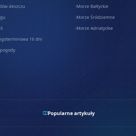
dów deszczu
Morze Bałtyckie
egu
Morze Śródziemne
iś
Morze Adriatyckie
ugoterminowa 16 dni
 pogody
Popularne artykuły