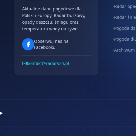
Radar opa
Aktualne dane pogodowe dla
Polski i Europy. Radar burzowy,
Radar śni
opady deszczu, śniegu oraz
Pogoda dz
temperatura wody na żywo.
Pogoda dł
Obserwuj nas na
Facebooku
Archiwum
kontakt@radary24.pl