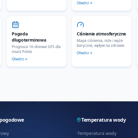
Otwórz
Pogoda
Ciśnienie atmosferyczne
długoterminowa
Mapa ciśnienia, niże i wyże
baryczne, wpływ na zdrowie
Prognoza 16-dniowa GFS dla
miast Polski
Otwórz
Otwórz
 pogodowe
Temperatura wody
zowy
Temperatura wody