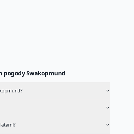
um pogody
Swakopmund
wakopmund?
latami?