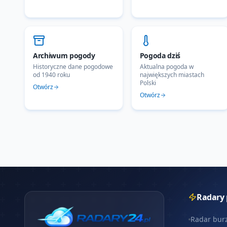
Archiwum pogody
Pogoda dziś
Historyczne dane pogodowe
Aktualna pogoda w
od 1940 roku
największych miastach
Polski
Otwórz
Otwórz
Radary
Radar bur