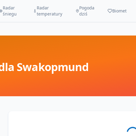
Radar
Radar
Pogoda
Biomet
śniegu
temperatury
dziś
dla
Swakopmund