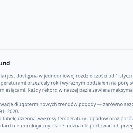
und
jest dostępna w jednodniowej rozdzielczości od 1 stycznia
emperaturami przez cały rok i wyraźnym podziałem na porę
y miesiącami. Każdy rekord w naszej bazie zawiera maksym
ację długoterminowych trendów pogody — zarówno sezonow
91–2020.
tabelę dzienną, wykresy temperatury i opadów oraz porów
ndard meteorologiczny. Dane można eksportować lub przeg