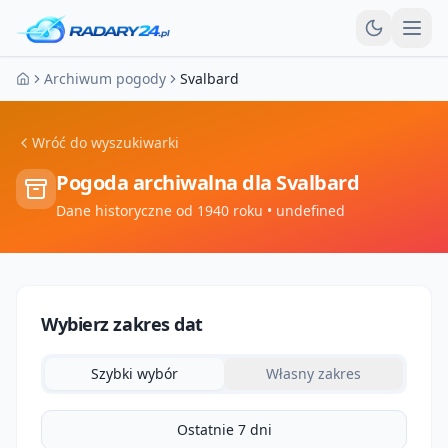
Otw
Archiwum pogody
Svalbard
Strona główna
Wróć do wyszukiwarki
Pogoda archiwalna dla
Svalbard
Dane historyczne od 1940 roku
• undefined
Wybierz zakres dat
Szybki wybór
Własny zakres
Ostatnie 7 dni