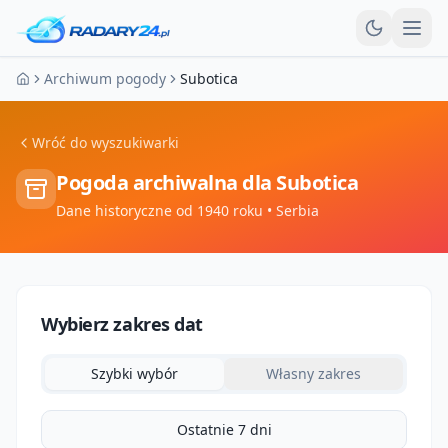
Otw
Archiwum pogody
Subotica
Strona główna
Wróć do wyszukiwarki
Pogoda archiwalna dla
Subotica
Dane historyczne od 1940 roku
• Serbia
Wybierz zakres dat
Szybki wybór
Własny zakres
Ostatnie 7 dni