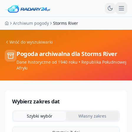
Otw
Archiwum pogody
Storms River
Strona główna
Wróć do wyszukiwarki
Pogoda archiwalna dla
Storms River
Dane historyczne od 1940 roku
• Republika Południowej
Afryki
Wybierz zakres dat
Szybki wybór
Własny zakres