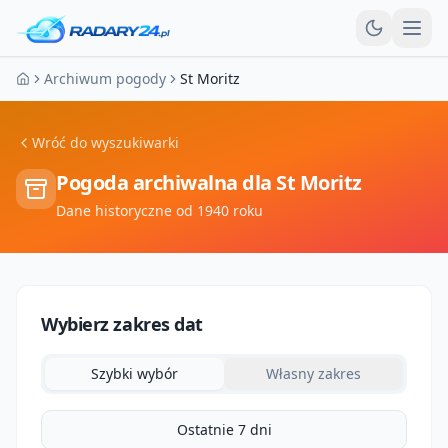
Otw
Archiwum pogody
St Moritz
Strona główna
Wróć do wyszukiwarki
Pogoda archiwalna dla
St Moritz
Dane historyczne od 1940 roku
Wybierz zakres dat
Szybki wybór
Własny zakres
Ostatnie 7 dni