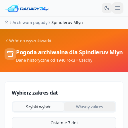
Otw
Archiwum pogody
Spindleruv Mlyn
Strona główna
Wróć do wyszukiwarki
Pogoda archiwalna dla
Spindleruv Mlyn
Dane historyczne od 1940 roku
• Czechy
Wybierz zakres dat
Szybki wybór
Własny zakres
Ostatnie 7 dni