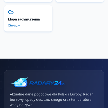
Mapa zachmurzenia
Otwórz
Aktualne dane pogodowe dla Polski i Europy. Radar
burzowy, opady deszczu, śniegu oraz temperatura
wody na żywo.