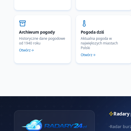
Archiwum pogody
Pogoda dziś
Historyczne dane pogodowe
Aktualna pogoda w
od 1940 roku
największych miastach
Polski
Otwórz
Otwórz
Radary
Radar bur