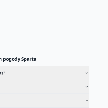
um pogody
Sparta
ta?