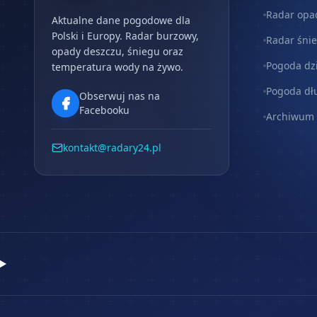
Radar opa
Aktualne dane pogodowe dla
Polski i Europy. Radar burzowy,
Radar śni
opady deszczu, śniegu oraz
Pogoda dz
temperatura wody na żywo.
Pogoda dł
Obserwuj nas na
Facebooku
Archiwum
kontakt@radary24.pl