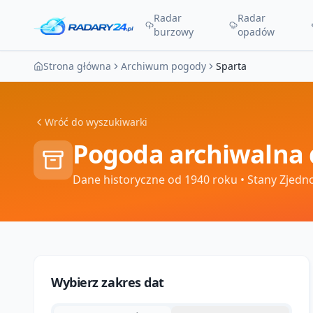
Radar
Radar
burzowy
opadów
Strona główna
Archiwum pogody
Sparta
Wróć do wyszukiwarki
Pogoda archiwalna 
Dane historyczne od 1940 roku
• Stany Zjedn
Wybierz zakres dat