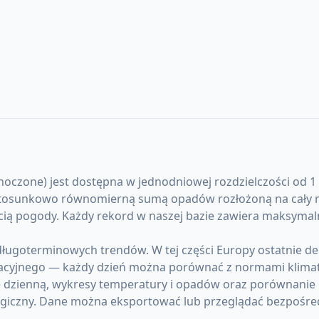
oczone) jest dostępna w jednodniowej rozdzielczości od 1 s
stosunkowo równomierną sumą opadów rozłożoną na cały rok
ścią pogody. Każdy rekord w naszej bazie zawiera maksyma
długoterminowych trendów. W tej części Europy ostatnie d
acyjnego — każdy dzień można porównać z normami klima
ę dzienną, wykresy temperatury i opadów oraz porównanie 
giczny. Dane można eksportować lub przeglądać bezpośre