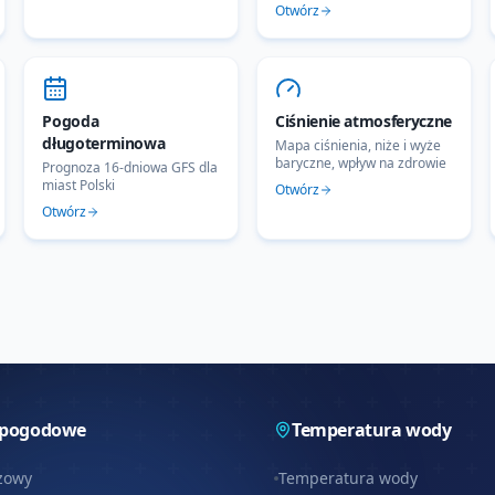
Otwórz
Pogoda
Ciśnienie atmosferyczne
długoterminowa
Mapa ciśnienia, niże i wyże
baryczne, wpływ na zdrowie
Prognoza 16-dniowa GFS dla
miast Polski
Otwórz
Otwórz
 pogodowe
Temperatura wody
zowy
Temperatura wody