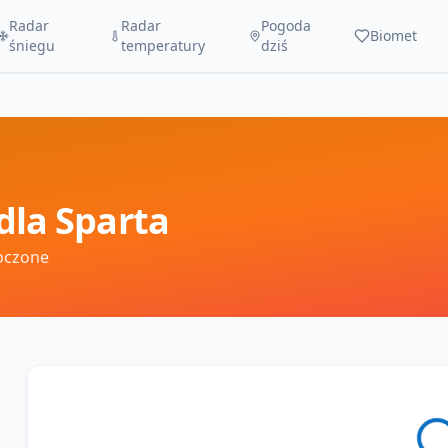
Radar
Radar
Pogoda
Biomet
śniegu
temperatury
dziś
dla
Sparta
oczone