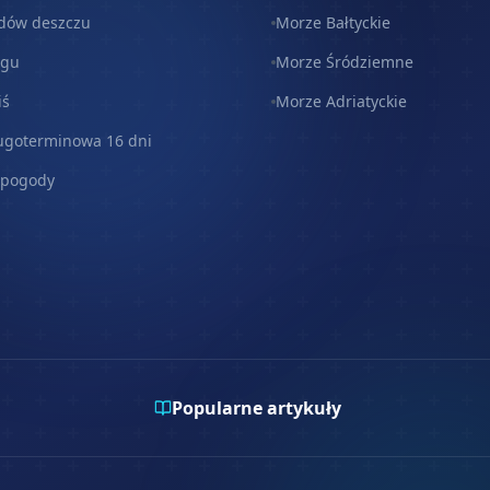
dów deszczu
Morze Bałtyckie
egu
Morze Śródziemne
iś
Morze Adriatyckie
ugoterminowa 16 dni
 pogody
Popularne artykuły