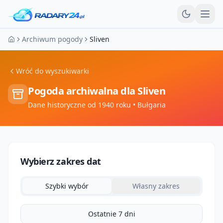
Otw
Archiwum pogody
Sliven
Strona główna
Wróć do wyszukiwarki
Pogoda archiwalna dla
Sliven
Dane historyczne od 1940 roku
• Bułgaria
Wybierz zakres dat
Szybki wybór
Własny zakres
Ostatnie 7 dni